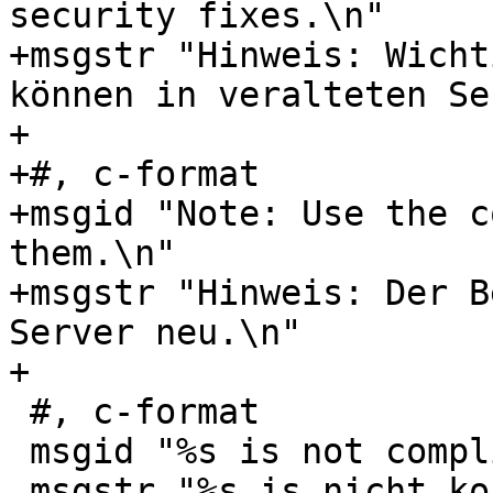
security fixes.\n"

+msgstr "Hinweis: Wicht
können in veralteten Se
+

+#, c-format

+msgid "Note: Use the c
them.\n"

+msgstr "Hinweis: Der B
Server neu.\n"

+

 #, c-format

 msgid "%s is not compliant with %s mode\n"

 msgstr "%s is nicht konform mit dem %s Modus\n"
