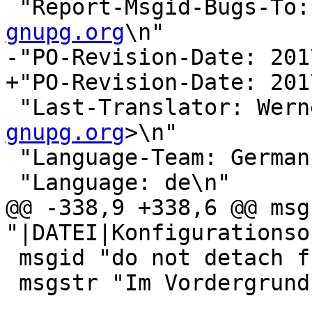
 "Report-Msgid-Bugs-To:
gnupg.org
\n"

-"PO-Revision-Date: 201
+"PO-Revision-Date: 201
 "Last-Translator: Wer
gnupg.org
>\n"

 "Language-Team: German
 "Language: de\n"

@@ -338,9 +338,6 @@ msgs
"|DATEI|Konfigurationso
 msgid "do not detach from the console"

 msgstr "Im Vordergrund laufen lassen"
