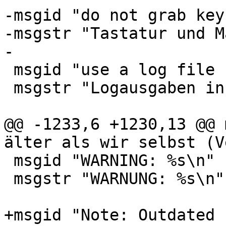
-msgid "do not grab key
-msgstr "Tastatur und M
-

 msgid "use a log file for the server"

 msgstr "Logausgaben in eine Datei umlenken"

@@ -1233,6 +1230,13 @@ 
älter als wir selbst (V
 msgid "WARNING: %s\n"

 msgstr "WARNUNG: %s\n"

+msgid "Note: Outdated 