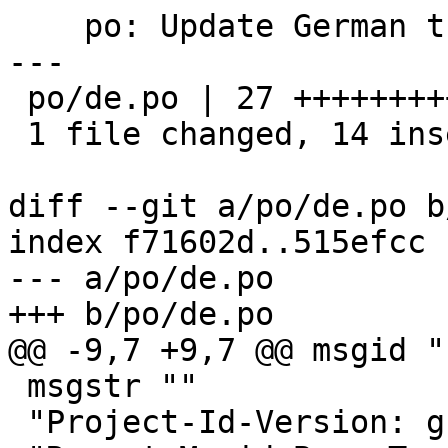
    po: Update German translation

---

 po/de.po | 27 ++++++++++++++-------------

 1 file changed, 14 insertions(+), 13 deletions(-)

diff --git a/po/de.po b
index f71602d..515efcc 
--- a/po/de.po

+++ b/po/de.po

@@ -9,7 +9,7 @@ msgid ""
 msgstr ""

 "Project-Id-Version: gnupg-2.1.0\n"
