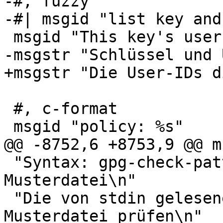
-#, fuzzy

-#| msgid "list key and
 msgid "This key's user IDs:\n"

-msgstr "Schlüssel und 
+msgstr "Die User-IDs d
 #, c-format

 msgid "policy: %s"

@@ -8752,6 +8753,9 @@ m
 "Syntax: gpg-check-pattern [optionen] 
Musterdatei\n"

 "Die von stdin gelesene Passphrase gegen die 
Musterdatei prüfen\n"
