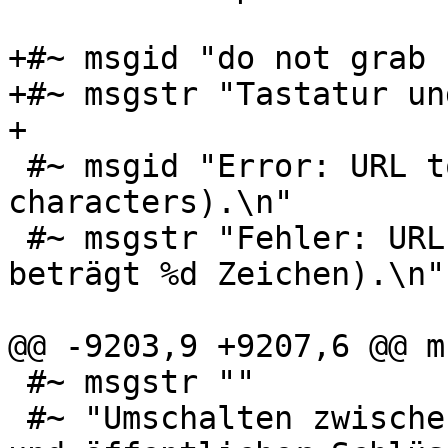
+#~ msgid "do not grab 
+#~ msgstr "Tastatur un
+

 #~ msgid "Error: URL too long (limit is %d 
characters).\n"

 #~ msgstr "Fehler: URL ist zu lang (Grenze 
beträgt %d Zeichen).\n"

@@ -9203,9 +9207,6 @@ m
 #~ msgstr ""

 #~ "Umschalten zwischen dem Auflisten geheimer 