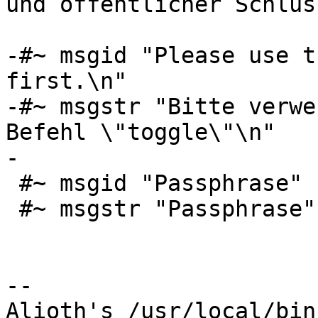
und öffentlicher Schlüss
-#~ msgid "Please use t
first.\n"

-#~ msgstr "Bitte verwe
Befehl \"toggle\"\n"

-

 #~ msgid "Passphrase"

 #~ msgstr "Passphrase"

-- 

Alioth's /usr/local/bin