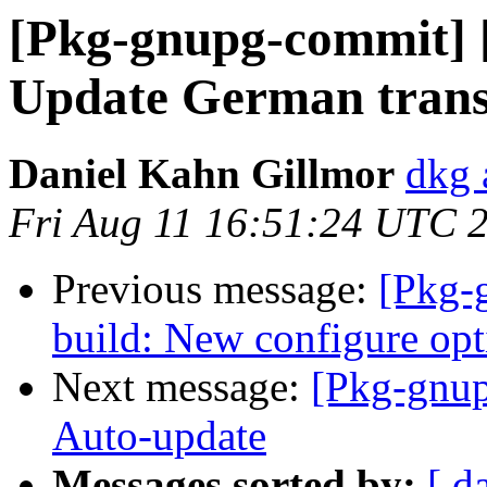
[Pkg-gnupg-commit] [
Update German trans
Daniel Kahn Gillmor
dkg 
Fri Aug 11 16:51:24 UTC 
Previous message:
[Pkg-
build: New configure opti
Next message:
[Pkg-gnup
Auto-update
Messages sorted by:
[ d