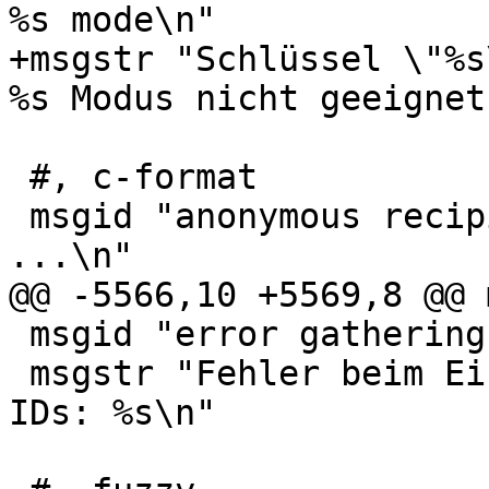
%s mode\n"

+msgstr "Schlüssel \"%s
%s Modus nicht geeignet.
 #, c-format

 msgid "anonymous recipient; trying secret key %s 
...\n"

@@ -5566,10 +5569,8 @@ 
 msgid "error gathering other user IDs: %s\n"

 msgstr "Fehler beim Einsammeln der übrigen User-
IDs: %s\n"
