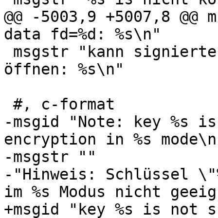
@@ -5003,9 +5007,8 @@ m
data fd=%d: %s\n"

 msgstr "kann signierte Daten auf fd=%d nicht 
öffnen: %s\n"

 #, c-format

-msgid "Note: key %s is
encryption in %s mode\n"
-msgstr ""

-"Hinweis: Schlüssel \"
im %s Modus nicht geeig
+msgid "key %s is not s